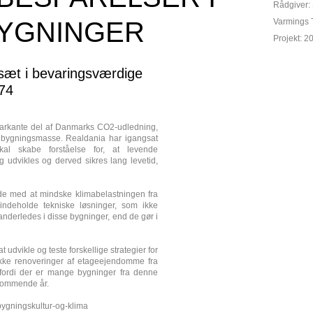
Rådgiver:
YGNINGER
Varmings 
Projekt: 
sæt i bevaringsværdige
74
markante del af Danmarks
CO2-udledning,
 bygningsmasse. Realdania har igangsat
kal skabe forståelse for, at levende
g udvikles og derved sikres lang levetid,
de med at mindske klimabelastningen fra
indeholde tekniske løsninger, som ikke
nderledes i disse bygninger, end de gør i
dvikle og teste forskellige strategier for
ække renoveringer af etageejendomme fra
fordi der er mange bygninger fra denne
 kommende år.
/bygningskultur-og-klima