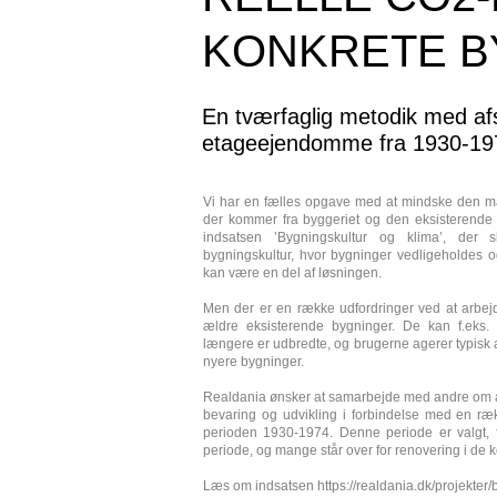
KONKRETE B
En tværfaglig metodik med af
etageejendomme fra 1930-19
Vi har en fælles opgave med at mindske den 
der kommer fra byggeriet og den eksisterende
indsatsen ’Bygningskultur og klima’, der s
bygningskultur, hvor bygninger vedligeholdes o
kan være en del af løsningen.
Men der er en række udfordringer ved at arbej
ældre eksisterende bygninger. De kan f.eks. 
længere er udbredte, og brugerne agerer typisk a
nyere bygninger.
Realdania ønsker at samarbejde med andre om at u
bevaring og udvikling i forbindelse med en r
perioden 1930-1974. Denne periode er valgt, 
periode, og mange står over for renovering i de
Læs om indsatsen
https://realdania.dk/projekter