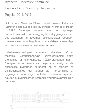
Bygherre: Haderslev Kommune
Underrådgiver: Varmings Tegnestue
Projekt
:
2016-2017
Sct. Serverin Skole fra 1924 er en folkeskole i Haderslev
Kommune, der huses i flere bygninger, hvoraf to er fredet
i 1992. Anlægget fremstår med et udpræget
nationalromantisk formsprog, og hovedbygningen er en
god eksponent for tyvernes skolearkitektur. Desuden
rummer såvel hovedbygningen som sidefløjen væsentlige
interiørværdier i trappe og adgangsarealer.
Indeklimarenoveringen omfattede udførelsen af et
mekanisk ventilationsanlæg, solafskærmning samt
dæmpning af efterklangstid. Rådgivergruppen har i
forsøget på at bevare så meget som muligt af de
oprindelige bygninger, fokuseret på at etablere et
ventilationsanlæg, der lægger sig i forlængelse af
bygningers oprindelige naturlige ventilationssystem,
således at bygningernes bærende fredningsværdier ikke
svækkes.