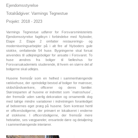
Ejendomsstyrelse
Totalrådgiver: Varmings Tegnestue
Projekt: 2018 - 2023
Varmings Tegnestue udfører for Forsvarsministeriets
Ejendomsstyrelse fagtilsyn i forbindelse med Nyboder,
Etape 2. Etape 2 omfatter restaurerings- og
moderniseringsarbejder på i alt fire af Nyboders gule
stokke, omfattende 54 huse.
Bygningerne skal forsat
anvendes til udlejningsboliger for ansatte i Forsvaret. To
huse ændres fra boliger til fælleshus for
Forsvarsakademiets studerende, til hvem en større del af
boligerne skal udlejes.
Husene fremstår som en helhed i sammenhængende
rækkehuse, der oprindeligt bestod af boliger for matroser,
skibshåndværkere, officerer og deres familier.
Størsteparten af husene er indrettet som ´matroshuse´,
der fremstår uden særlig dekoration og ornamentik dog
med talrige mindre variationer i indretningen foranlediget
af beboernes eget præg på husene. Som kontrast hertil
er officersboligerne, der primært er lokaliseret i enderne
af stokkene. I officersboligerne, der fremstår mere
helstøbte, ses vægpaneler, ensartede døre og detaljering
i sammenhængende interiører.