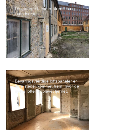
De murede facader afrenses og
istandsættes.
Bevaringsværdige loftspaneler er
flere steder kommet frem, hvor de
nyere lofter er blevet fjernet.