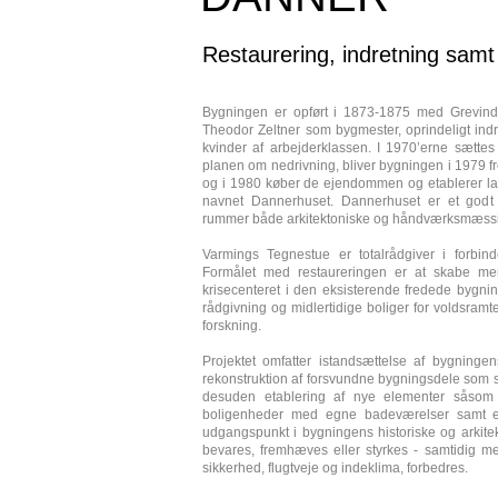
Restaurering, indretning samt 
Bygningen er opført i 1873-1875 med Grevi
Theodor Zeltner som bygmester, oprindeligt indre
kvinder af arbejderklassen. I 1970’erne sættes
planen om nedrivning, bliver bygningen i 1979 f
og i 1980 køber de ejendommen og etablerer lan
navnet Dannerhuset. Dannerhuset er et god
rummer både arkitektoniske og håndværksmæssige 
Varmings Tegnestue er totalrådgiver i forbin
Formålet med restaureringen er at skabe me
krisecenteret i den eksisterende fredede bygn
rådgivning og midlertidige boliger for voldsram
forskning.
Projektet omfatter istandsættelse af bygningen
rekonstruktion af forsvundne bygningsdele som sk
desuden etablering af nye elementer såsom d
boligenheder med egne badeværelser samt eta
udgangspunkt i bygningens historiske og arkitek
bevares, fremhæves eller styrkes - samtidig m
sikkerhed, flugtveje og indeklima, forbedres.