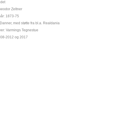
edet
Theodor Zeltner
sår: 1873-75
Danner, med støtte fra bl.a. Realdania
ver: Varmings Tegnestue
2008-2012 og 2017