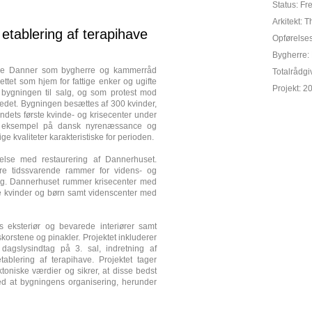
Status: Fr
Arkitekt: 
etablering af terapihave
Opførelse
Bygherre: 
nde Danner som bygherre og kammerråd
Totalrådgi
ttet som hjem for fattige enker og ugifte
Projekt: 
 bygningen til salg, og som protest mod
redet. Bygningen besættes af 300 kvinder,
dets første kvinde- og krisecenter under
t eksempel på dansk nyrenæssance og
kvaliteter karakteristiske for perioden.
delse med restaurering af Dannerhuset.
re tidssvarende rammer for videns- og
ing. Dannerhuset rummer krisecenter med
te kvinder og børn samt videnscenter med
s eksteriør og bevarede interiører samt
orstene og pinakler. Projektet inkluderer
agslysindtag på 3. sal, indretning af
blering af terapihave. Projektet tager
toniske værdier og sikrer, at disse bedst
ed at bygningens organisering, herunder